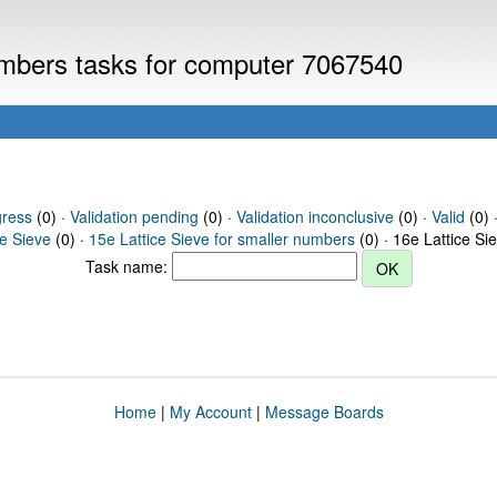
numbers tasks for computer 7067540
gress
(0) ·
Validation pending
(0) ·
Validation inconclusive
(0) ·
Valid
(0) ·
ce Sieve
(0) ·
15e Lattice Sieve for smaller numbers
(0) · 16e Lattice Si
Task name:
Home
|
My Account
|
Message Boards