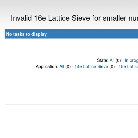
Invalid 16e Lattice Sieve for smaller 
No tasks to display
State:
All
(0) ·
In pro
Application:
All
(0) ·
14e Lattice Sieve
(0) ·
15e Latti