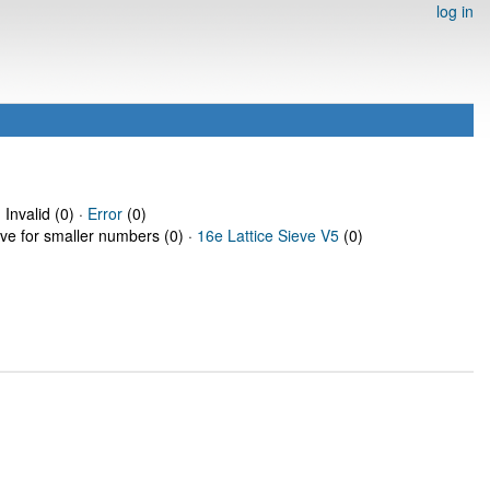
log in
 Invalid (0) ·
Error
(0)
eve for smaller numbers (0) ·
16e Lattice Sieve V5
(0)