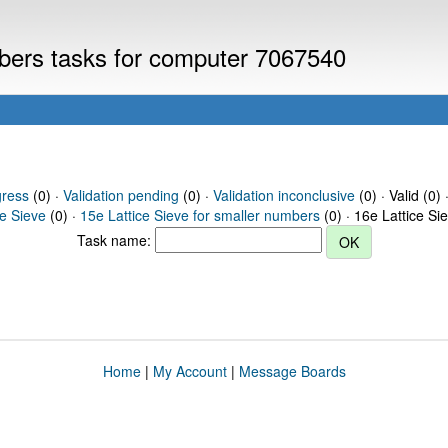
mbers tasks for computer 7067540
gress
(0) ·
Validation pending
(0) ·
Validation inconclusive
(0) · Valid (0) 
ce Sieve
(0) ·
15e Lattice Sieve for smaller numbers
(0) · 16e Lattice Si
Task name:
Home
|
My Account
|
Message Boards