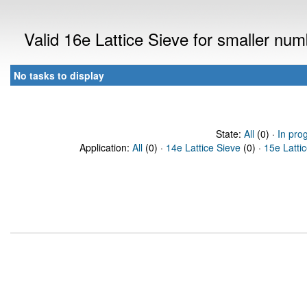
Valid 16e Lattice Sieve for smaller nu
No tasks to display
State:
All
(0) ·
In pro
Application:
All
(0) ·
14e Lattice Sieve
(0) ·
15e Latti