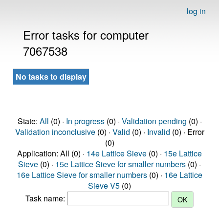
log in
Error tasks for computer
7067538
No tasks to display
State:
All
(0) ·
In progress
(0) ·
Validation pending
(0) ·
Validation inconclusive
(0) ·
Valid
(0) ·
Invalid
(0) · Error
(0)
Application: All (0) ·
14e Lattice Sieve
(0) ·
15e Lattice
Sieve
(0) ·
15e Lattice Sieve for smaller numbers
(0) ·
16e Lattice Sieve for smaller numbers
(0) ·
16e Lattice
Sieve V5
(0)
Task name: