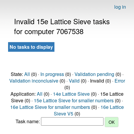
log in
Invalid 15e Lattice Sieve tasks
for computer 7067538
No tasks to display
State:
All
(0) ·
In progress
(0) ·
Validation pending
(0) ·
Validation inconclusive
(0) ·
Valid
(0) · Invalid (0) ·
Error
(0)
Application:
All
(0) ·
14e Lattice Sieve
(0) · 15e Lattice
Sieve (0) ·
15e Lattice Sieve for smaller numbers
(0) ·
16e Lattice Sieve for smaller numbers
(0) ·
16e Lattice
Sieve V5
(0)
Task name: