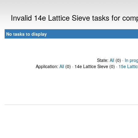
Invalid 14e Lattice Sieve tasks for co
No tasks to display
State:
All
(0) ·
In pro
Application:
All
(0) · 14e Lattice Sieve (0) ·
15e Latti