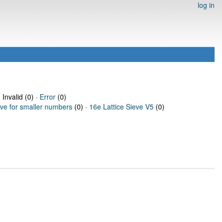
log in
 Invalid (0) ·
Error
(0)
eve for smaller numbers
(0) ·
16e Lattice Sieve V5
(0)