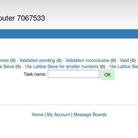
mputer 7067533
gress
(0) ·
Validation pending
(0) ·
Validation inconclusive
(0) ·
Valid
(0) ·
ce Sieve
(0) ·
15e Lattice Sieve for smaller numbers
(0) ·
16e Lattice Si
Task name:
Home
|
My Account
|
Message Boards