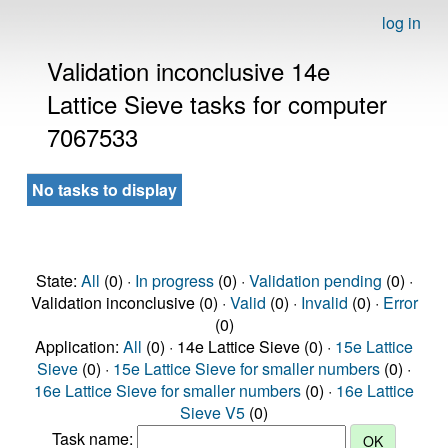
log in
Validation inconclusive 14e
Lattice Sieve tasks for computer
7067533
No tasks to display
State:
All
(0) ·
In progress
(0) ·
Validation pending
(0) ·
Validation inconclusive (0) ·
Valid
(0) ·
Invalid
(0) ·
Error
(0)
Application:
All
(0) · 14e Lattice Sieve (0) ·
15e Lattice
Sieve
(0) ·
15e Lattice Sieve for smaller numbers
(0) ·
16e Lattice Sieve for smaller numbers
(0) ·
16e Lattice
Sieve V5
(0)
Task name: