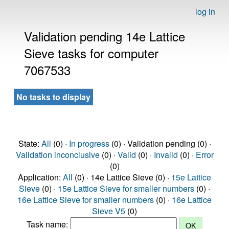
log in
Validation pending 14e Lattice
Sieve tasks for computer
7067533
No tasks to display
State:
All
(0) ·
In progress
(0) · Validation pending (0) ·
Validation inconclusive
(0) ·
Valid
(0) ·
Invalid
(0) ·
Error
(0)
Application:
All
(0) · 14e Lattice Sieve (0) ·
15e Lattice
Sieve
(0) ·
15e Lattice Sieve for smaller numbers
(0) ·
16e Lattice Sieve for smaller numbers
(0) ·
16e Lattice
Sieve V5
(0)
Task name: