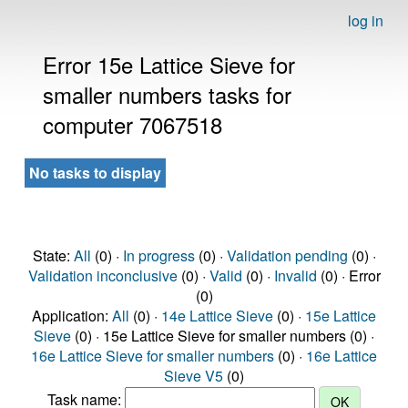
log in
Error 15e Lattice Sieve for
smaller numbers tasks for
computer 7067518
No tasks to display
State:
All
(0) ·
In progress
(0) ·
Validation pending
(0) ·
Validation inconclusive
(0) ·
Valid
(0) ·
Invalid
(0) · Error
(0)
Application:
All
(0) ·
14e Lattice Sieve
(0) ·
15e Lattice
Sieve
(0) · 15e Lattice Sieve for smaller numbers (0) ·
16e Lattice Sieve for smaller numbers
(0) ·
16e Lattice
Sieve V5
(0)
Task name: