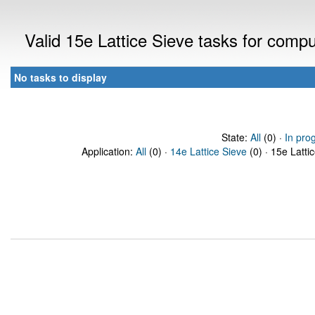
Valid 15e Lattice Sieve tasks for comp
No tasks to display
State:
All
(0) ·
In pro
Application:
All
(0) ·
14e Lattice Sieve
(0) · 15e Latti