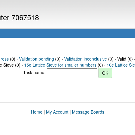
uter 7067518
gress
(0) ·
Validation pending
(0) ·
Validation inconclusive
(0) · Valid (0) 
ce Sieve (0) ·
15e Lattice Sieve for smaller numbers
(0) ·
16e Lattice Si
Task name:
Home
|
My Account
|
Message Boards