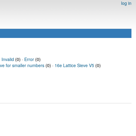
log in
·
Invalid
(0) ·
Error
(0)
eve for smaller numbers
(0) ·
16e Lattice Sieve V5
(0)