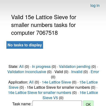
log in
Valid 15e Lattice Sieve for
smaller numbers tasks for
computer 7067518
No tasks to display
State:
All
(0) ·
In progress
(0) ·
Validation pending
(0) ·
Validation inconclusive
(0) · Valid (0) ·
Invalid
(0) ·
Error
(0)
Application:
All
(0) ·
14e Lattice Sieve
(0) ·
15e Lattice
Sieve
(0) · 15e Lattice Sieve for smaller numbers (0) ·
16e Lattice Sieve for smaller numbers
(0) ·
16e Lattice
Sieve V5
(0)
Task name: