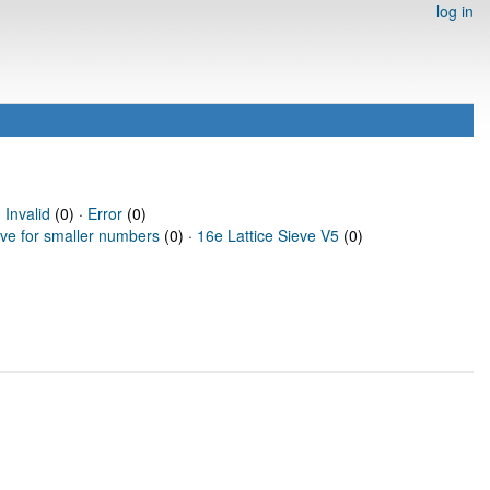
log in
·
Invalid
(0) ·
Error
(0)
eve for smaller numbers
(0) ·
16e Lattice Sieve V5
(0)