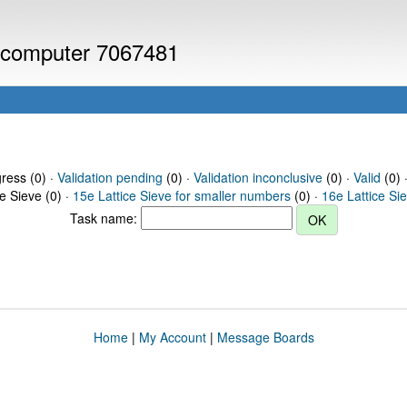
or computer 7067481
gress (0) ·
Validation pending
(0) ·
Validation inconclusive
(0) ·
Valid
(0) 
ce Sieve (0) ·
15e Lattice Sieve for smaller numbers
(0) ·
16e Lattice Si
Task name:
Home
|
My Account
|
Message Boards