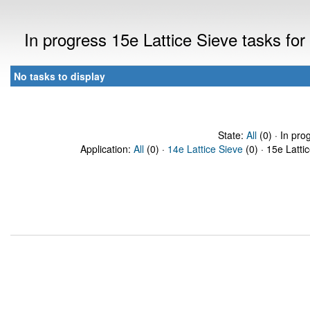
In progress 15e Lattice Sieve tasks f
No tasks to display
State:
All
(0) · In pro
Application:
All
(0) ·
14e Lattice Sieve
(0) · 15e Latti