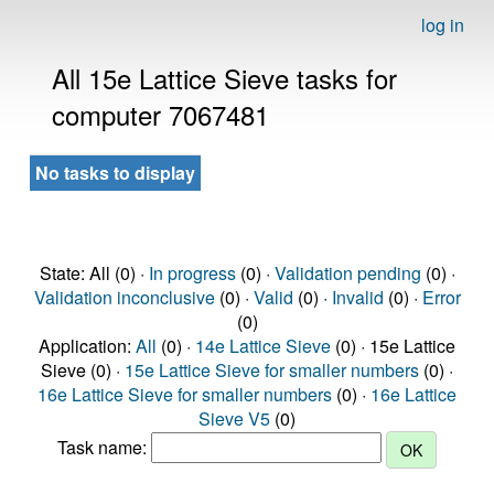
log in
All 15e Lattice Sieve tasks for
computer 7067481
No tasks to display
State: All (0) ·
In progress
(0) ·
Validation pending
(0) ·
Validation inconclusive
(0) ·
Valid
(0) ·
Invalid
(0) ·
Error
(0)
Application:
All
(0) ·
14e Lattice Sieve
(0) · 15e Lattice
Sieve (0) ·
15e Lattice Sieve for smaller numbers
(0) ·
16e Lattice Sieve for smaller numbers
(0) ·
16e Lattice
Sieve V5
(0)
Task name: