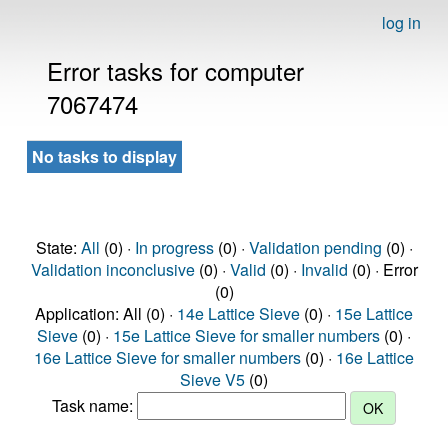
log in
Error tasks for computer
7067474
No tasks to display
State:
All
(0) ·
In progress
(0) ·
Validation pending
(0) ·
Validation inconclusive
(0) ·
Valid
(0) ·
Invalid
(0) · Error
(0)
Application: All (0) ·
14e Lattice Sieve
(0) ·
15e Lattice
Sieve
(0) ·
15e Lattice Sieve for smaller numbers
(0) ·
16e Lattice Sieve for smaller numbers
(0) ·
16e Lattice
Sieve V5
(0)
Task name: