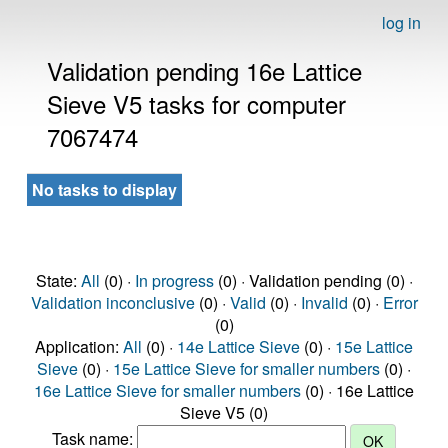
log in
Validation pending 16e Lattice
Sieve V5 tasks for computer
7067474
No tasks to display
State:
All
(0) ·
In progress
(0) · Validation pending (0) ·
Validation inconclusive
(0) ·
Valid
(0) ·
Invalid
(0) ·
Error
(0)
Application:
All
(0) ·
14e Lattice Sieve
(0) ·
15e Lattice
Sieve
(0) ·
15e Lattice Sieve for smaller numbers
(0) ·
16e Lattice Sieve for smaller numbers
(0) · 16e Lattice
Sieve V5 (0)
Task name: