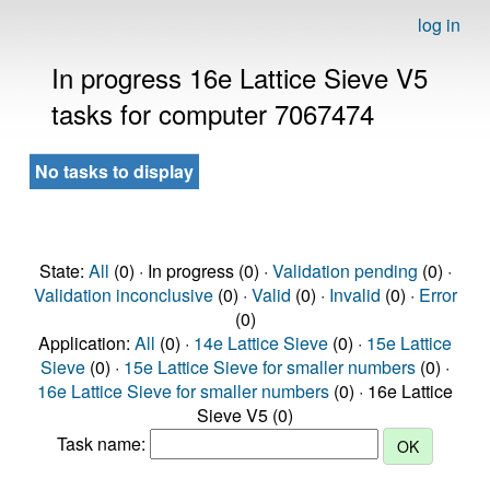
log in
In progress 16e Lattice Sieve V5
tasks for computer 7067474
No tasks to display
State:
All
(0) · In progress (0) ·
Validation pending
(0) ·
Validation inconclusive
(0) ·
Valid
(0) ·
Invalid
(0) ·
Error
(0)
Application:
All
(0) ·
14e Lattice Sieve
(0) ·
15e Lattice
Sieve
(0) ·
15e Lattice Sieve for smaller numbers
(0) ·
16e Lattice Sieve for smaller numbers
(0) · 16e Lattice
Sieve V5 (0)
Task name: