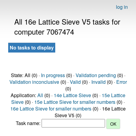
log in
All 16e Lattice Sieve V5 tasks for
computer 7067474
No tasks to display
State: All (0) ·
In progress
(0) ·
Validation pending
(0) ·
Validation inconclusive
(0) ·
Valid
(0) ·
Invalid
(0) ·
Error
(0)
Application:
All
(0) ·
14e Lattice Sieve
(0) ·
15e Lattice
Sieve
(0) ·
15e Lattice Sieve for smaller numbers
(0) ·
16e Lattice Sieve for smaller numbers
(0) · 16e Lattice
Sieve V5 (0)
Task name: