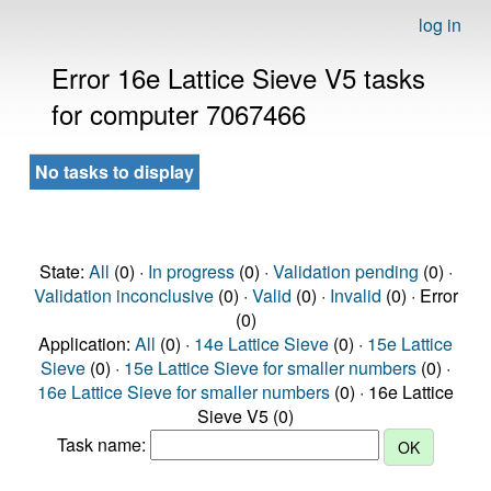
log in
Error 16e Lattice Sieve V5 tasks
for computer 7067466
No tasks to display
State:
All
(0) ·
In progress
(0) ·
Validation pending
(0) ·
Validation inconclusive
(0) ·
Valid
(0) ·
Invalid
(0) · Error
(0)
Application:
All
(0) ·
14e Lattice Sieve
(0) ·
15e Lattice
Sieve
(0) ·
15e Lattice Sieve for smaller numbers
(0) ·
16e Lattice Sieve for smaller numbers
(0) · 16e Lattice
Sieve V5 (0)
Task name: