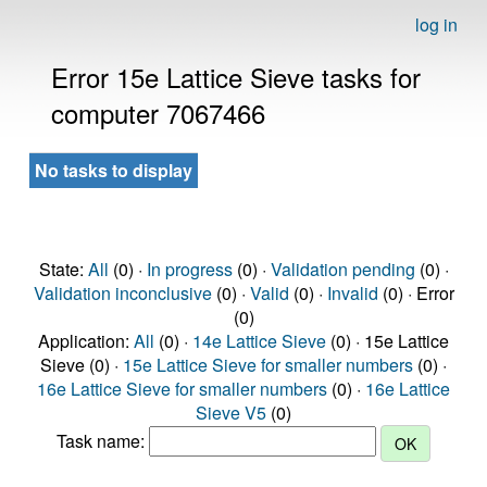
log in
Error 15e Lattice Sieve tasks for
computer 7067466
No tasks to display
State:
All
(0) ·
In progress
(0) ·
Validation pending
(0) ·
Validation inconclusive
(0) ·
Valid
(0) ·
Invalid
(0) · Error
(0)
Application:
All
(0) ·
14e Lattice Sieve
(0) · 15e Lattice
Sieve (0) ·
15e Lattice Sieve for smaller numbers
(0) ·
16e Lattice Sieve for smaller numbers
(0) ·
16e Lattice
Sieve V5
(0)
Task name: