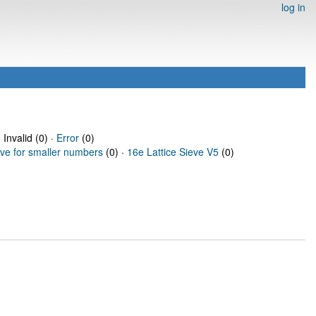
log in
 Invalid (0) ·
Error
(0)
eve for smaller numbers
(0) ·
16e Lattice Sieve V5
(0)