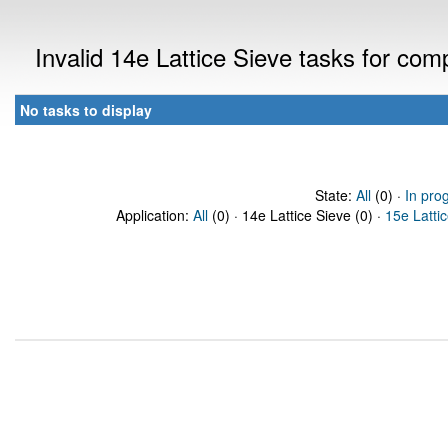
Invalid 14e Lattice Sieve tasks for co
No tasks to display
State:
All
(0) ·
In pro
Application:
All
(0) · 14e Lattice Sieve (0) ·
15e Latti