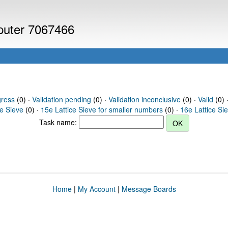
mputer 7067466
gress
(0) ·
Validation pending
(0) ·
Validation inconclusive
(0) ·
Valid
(0) ·
ce Sieve
(0) ·
15e Lattice Sieve for smaller numbers
(0) ·
16e Lattice Si
Task name:
Home
|
My Account
|
Message Boards