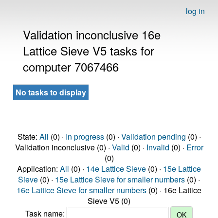
log in
Validation inconclusive 16e
Lattice Sieve V5 tasks for
computer 7067466
No tasks to display
State:
All
(0) ·
In progress
(0) ·
Validation pending
(0) ·
Validation inconclusive (0) ·
Valid
(0) ·
Invalid
(0) ·
Error
(0)
Application:
All
(0) ·
14e Lattice Sieve
(0) ·
15e Lattice
Sieve
(0) ·
15e Lattice Sieve for smaller numbers
(0) ·
16e Lattice Sieve for smaller numbers
(0) · 16e Lattice
Sieve V5 (0)
Task name: