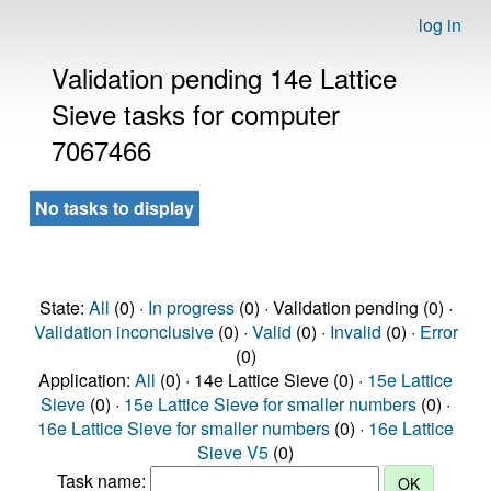
log in
Validation pending 14e Lattice
Sieve tasks for computer
7067466
No tasks to display
State:
All
(0) ·
In progress
(0) · Validation pending (0) ·
Validation inconclusive
(0) ·
Valid
(0) ·
Invalid
(0) ·
Error
(0)
Application:
All
(0) · 14e Lattice Sieve (0) ·
15e Lattice
Sieve
(0) ·
15e Lattice Sieve for smaller numbers
(0) ·
16e Lattice Sieve for smaller numbers
(0) ·
16e Lattice
Sieve V5
(0)
Task name: