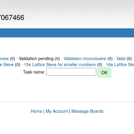
 7067466
gress
(0) · Validation pending (0) ·
Validation inconclusive
(0) ·
Valid
(0) 
ce Sieve
(0) ·
15e Lattice Sieve for smaller numbers
(0) ·
16e Lattice Si
Task name:
Home
|
My Account
|
Message Boards