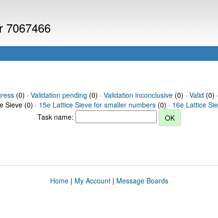
er 7067466
gress
(0) ·
Validation pending
(0) ·
Validation inconclusive
(0) ·
Valid
(0) 
ce Sieve (0) ·
15e Lattice Sieve for smaller numbers
(0) ·
16e Lattice Si
Task name:
Home
|
My Account
|
Message Boards