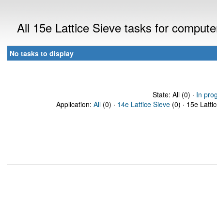
All 15e Lattice Sieve tasks for comput
No tasks to display
State: All (0) ·
In pro
Application:
All
(0) ·
14e Lattice Sieve
(0) · 15e Latti