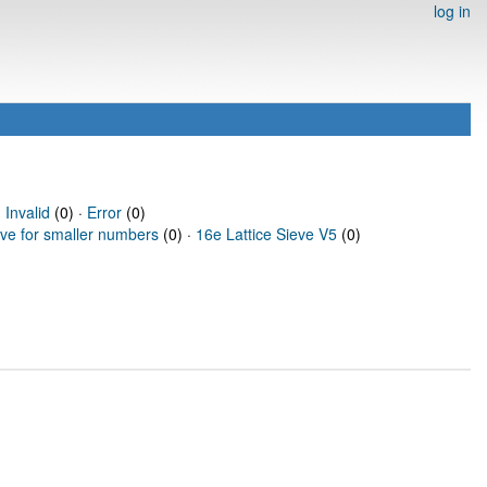
log in
·
Invalid
(0) ·
Error
(0)
eve for smaller numbers
(0) ·
16e Lattice Sieve V5
(0)