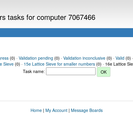
ers tasks for computer 7067466
gress
(0) ·
Validation pending
(0) ·
Validation inconclusive
(0) ·
Valid
(0) 
ce Sieve
(0) ·
15e Lattice Sieve for smaller numbers
(0) · 16e Lattice Si
Task name:
Home
|
My Account
|
Message Boards