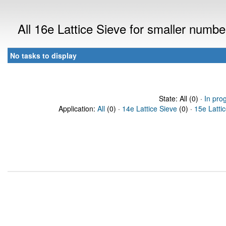
All 16e Lattice Sieve for smaller numb
No tasks to display
State: All (0) ·
In pro
Application:
All
(0) ·
14e Lattice Sieve
(0) ·
15e Latti