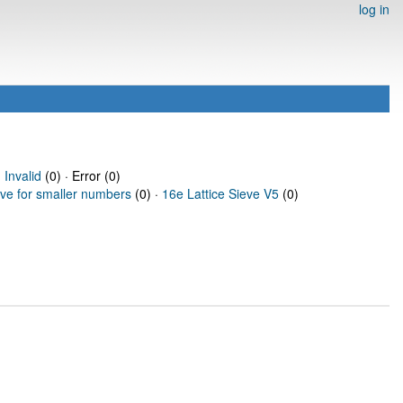
log in
·
Invalid
(0) · Error (0)
eve for smaller numbers
(0) ·
16e Lattice Sieve V5
(0)