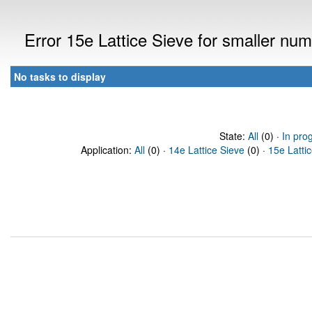
Error 15e Lattice Sieve for smaller n
No tasks to display
State:
All
(0) ·
In pro
Application:
All
(0) ·
14e Lattice Sieve
(0) ·
15e Latti