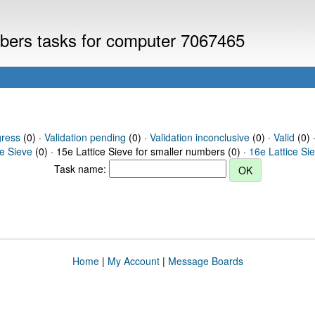
umbers tasks for computer 7067465
gress
(0) ·
Validation pending
(0) ·
Validation inconclusive
(0) ·
Valid
(0) 
ce Sieve
(0) · 15e Lattice Sieve for smaller numbers (0) ·
16e Lattice Si
Task name:
Home
|
My Account
|
Message Boards