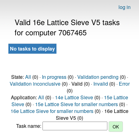
log in
Valid 16e Lattice Sieve V5 tasks
for computer 7067465
No tasks to display
State:
All
(0) ·
In progress
(0) ·
Validation pending
(0) ·
Validation inconclusive
(0) · Valid (0) ·
Invalid
(0) ·
Error
(0)
Application:
All
(0) ·
14e Lattice Sieve
(0) ·
15e Lattice
Sieve
(0) ·
15e Lattice Sieve for smaller numbers
(0) ·
16e Lattice Sieve for smaller numbers
(0) · 16e Lattice
Sieve V5 (0)
Task name: