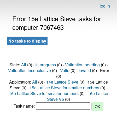
log in
Error 15e Lattice Sieve tasks for
computer 7067463
No tasks to display
State:
All
(0) ·
In progress
(0) ·
Validation pending
(0) ·
Validation inconclusive
(0) ·
Valid
(0) ·
Invalid
(0) · Error
(0)
Application:
All
(0) ·
14e Lattice Sieve
(0) · 15e Lattice
Sieve (0) ·
15e Lattice Sieve for smaller numbers
(0) ·
16e Lattice Sieve for smaller numbers
(0) ·
16e Lattice
Sieve V5
(0)
Task name: