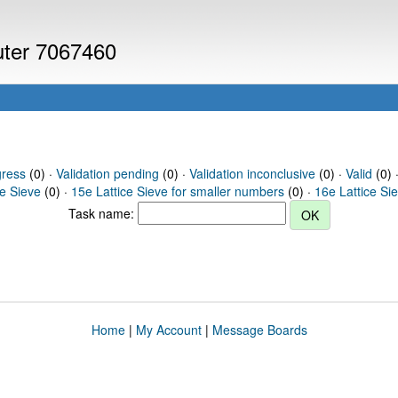
puter 7067460
gress
(0) ·
Validation pending
(0) ·
Validation inconclusive
(0) ·
Valid
(0) 
ce Sieve
(0) ·
15e Lattice Sieve for smaller numbers
(0) ·
16e Lattice Si
Task name:
Home
|
My Account
|
Message Boards