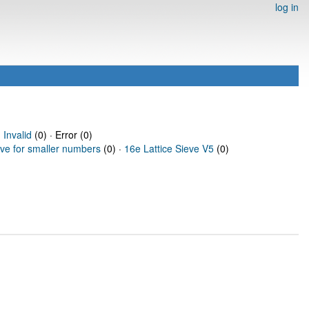
log in
·
Invalid
(0) · Error (0)
eve for smaller numbers
(0) ·
16e Lattice Sieve V5
(0)