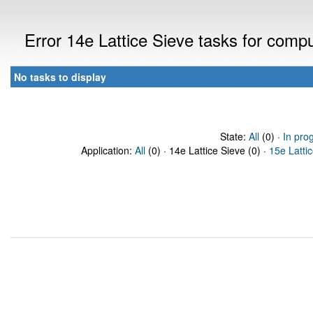
Error 14e Lattice Sieve tasks for com
No tasks to display
State:
All
(0) ·
In pro
Application:
All
(0) · 14e Lattice Sieve (0) ·
15e Latti