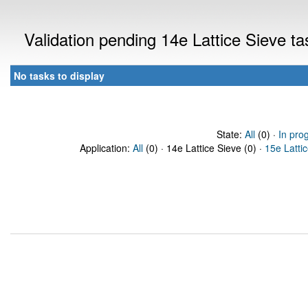
Validation pending 14e Lattice Sieve t
No tasks to display
State:
All
(0) ·
In pro
Application:
All
(0) · 14e Lattice Sieve (0) ·
15e Latti