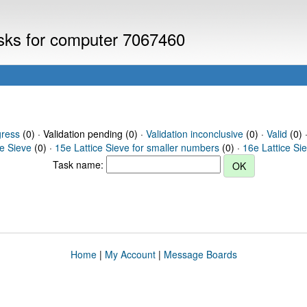
asks for computer 7067460
gress
(0) · Validation pending (0) ·
Validation inconclusive
(0) ·
Valid
(0) 
ce Sieve
(0) ·
15e Lattice Sieve for smaller numbers
(0) ·
16e Lattice Si
Task name:
Home
|
My Account
|
Message Boards