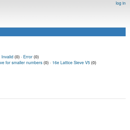
log in
·
Invalid
(0) ·
Error
(0)
eve for smaller numbers
(0) ·
16e Lattice Sieve V5
(0)