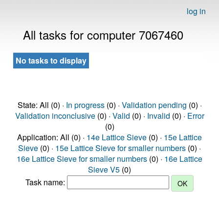
log in
All tasks for computer 7067460
No tasks to display
State: All (0) ·
In progress
(0) ·
Validation pending
(0) ·
Validation inconclusive
(0) ·
Valid
(0) ·
Invalid
(0) ·
Error
(0)
Application: All (0) ·
14e Lattice Sieve
(0) ·
15e Lattice
Sieve
(0) ·
15e Lattice Sieve for smaller numbers
(0) ·
16e Lattice Sieve for smaller numbers
(0) ·
16e Lattice
Sieve V5
(0)
Task name: