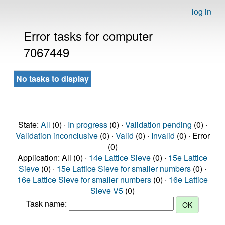
log in
Error tasks for computer
7067449
No tasks to display
State:
All
(0) ·
In progress
(0) ·
Validation pending
(0) ·
Validation inconclusive
(0) ·
Valid
(0) ·
Invalid
(0) · Error
(0)
Application: All (0) ·
14e Lattice Sieve
(0) ·
15e Lattice
Sieve
(0) ·
15e Lattice Sieve for smaller numbers
(0) ·
16e Lattice Sieve for smaller numbers
(0) ·
16e Lattice
Sieve V5
(0)
Task name: