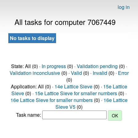
log in
All tasks for computer 7067449
No tasks to display
State: All (0) ·
In progress
(0) ·
Validation pending
(0) ·
Validation inconclusive
(0) ·
Valid
(0) ·
Invalid
(0) ·
Error
(0)
Application: All (0) ·
14e Lattice Sieve
(0) ·
15e Lattice
Sieve
(0) ·
15e Lattice Sieve for smaller numbers
(0) ·
16e Lattice Sieve for smaller numbers
(0) ·
16e Lattice
Sieve V5
(0)
Task name: