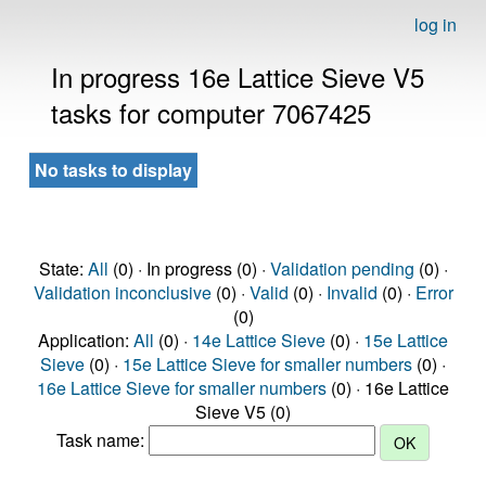
log in
In progress 16e Lattice Sieve V5
tasks for computer 7067425
No tasks to display
State:
All
(0) · In progress (0) ·
Validation pending
(0) ·
Validation inconclusive
(0) ·
Valid
(0) ·
Invalid
(0) ·
Error
(0)
Application:
All
(0) ·
14e Lattice Sieve
(0) ·
15e Lattice
Sieve
(0) ·
15e Lattice Sieve for smaller numbers
(0) ·
16e Lattice Sieve for smaller numbers
(0) · 16e Lattice
Sieve V5 (0)
Task name: