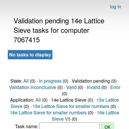
log in
Validation pending 14e Lattice
Sieve tasks for computer
7067415
No tasks to display
State:
All
(0) ·
In progress
(0) · Validation pending (0) ·
Validation inconclusive
(0) ·
Valid
(0) ·
Invalid
(0) ·
Error
(0)
Application:
All
(0) · 14e Lattice Sieve (0) ·
15e Lattice
Sieve
(0) ·
15e Lattice Sieve for smaller numbers
(0) ·
16e Lattice Sieve for smaller numbers
(0) ·
16e Lattice
Sieve V5
(0)
Task name: