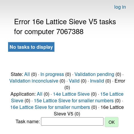
log in
Error 16e Lattice Sieve V5 tasks
for computer 7067388
No tasks to display
State:
All
(0) ·
In progress
(0) ·
Validation pending
(0) ·
Validation inconclusive
(0) ·
Valid
(0) ·
Invalid
(0) · Error
(0)
Application:
All
(0) ·
14e Lattice Sieve
(0) ·
15e Lattice
Sieve
(0) ·
15e Lattice Sieve for smaller numbers
(0) ·
16e Lattice Sieve for smaller numbers
(0) · 16e Lattice
Sieve V5 (0)
Task name: