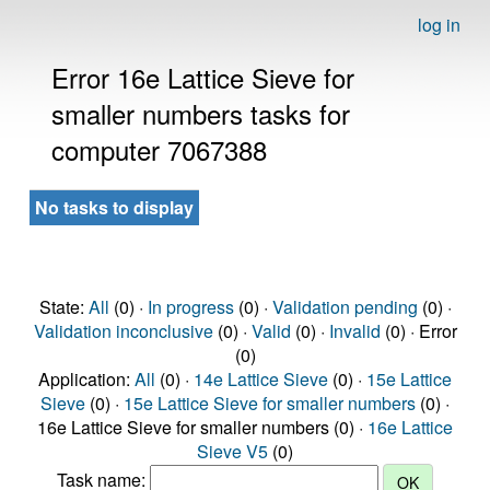
log in
Error 16e Lattice Sieve for
smaller numbers tasks for
computer 7067388
No tasks to display
State:
All
(0) ·
In progress
(0) ·
Validation pending
(0) ·
Validation inconclusive
(0) ·
Valid
(0) ·
Invalid
(0) · Error
(0)
Application:
All
(0) ·
14e Lattice Sieve
(0) ·
15e Lattice
Sieve
(0) ·
15e Lattice Sieve for smaller numbers
(0) ·
16e Lattice Sieve for smaller numbers (0) ·
16e Lattice
Sieve V5
(0)
Task name: