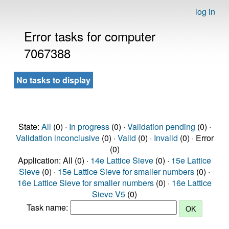
log in
Error tasks for computer
7067388
No tasks to display
State:
All
(0) ·
In progress
(0) ·
Validation pending
(0) ·
Validation inconclusive
(0) ·
Valid
(0) ·
Invalid
(0) · Error
(0)
Application: All (0) ·
14e Lattice Sieve
(0) ·
15e Lattice
Sieve
(0) ·
15e Lattice Sieve for smaller numbers
(0) ·
16e Lattice Sieve for smaller numbers
(0) ·
16e Lattice
Sieve V5
(0)
Task name: