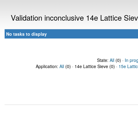
Validation inconclusive 14e Lattice Si
No tasks to display
State:
All
(0) ·
In pro
Application:
All
(0) · 14e Lattice Sieve (0) ·
15e Latti