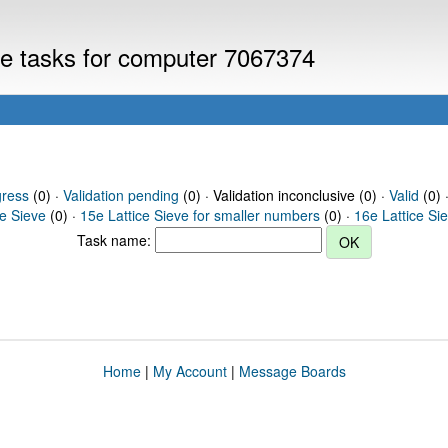
eve tasks for computer 7067374
gress
(0) ·
Validation pending
(0) · Validation inconclusive (0) ·
Valid
(0) 
ce Sieve
(0) ·
15e Lattice Sieve for smaller numbers
(0) ·
16e Lattice Si
Task name:
Home
|
My Account
|
Message Boards