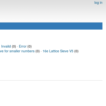
log in
·
Invalid
(0) ·
Error
(0)
eve for smaller numbers
(0) ·
16e Lattice Sieve V5
(0)