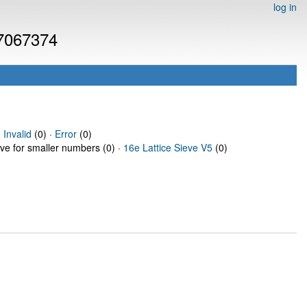
log in
 7067374
·
Invalid
(0) ·
Error
(0)
eve for smaller numbers (0) ·
16e Lattice Sieve V5
(0)