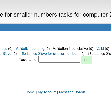
eve for smaller numbers tasks for computer
gress
(0) ·
Validation pending
(0) · Validation inconclusive (0) ·
Valid
(0) 
ce Sieve
(0) ·
15e Lattice Sieve for smaller numbers
(0) · 16e Lattice Si
Task name:
Home
|
My Account
|
Message Boards