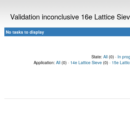
Validation inconclusive 16e Lattice Si
No tasks to display
State:
All
(0) ·
In pro
Application:
All
(0) ·
14e Lattice Sieve
(0) ·
15e Latti