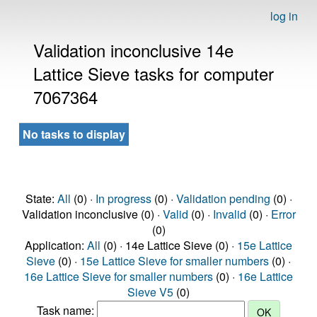
log in
Validation inconclusive 14e
Lattice Sieve tasks for computer
7067364
No tasks to display
State:
All
(0) ·
In progress
(0) ·
Validation pending
(0) ·
Validation inconclusive (0) ·
Valid
(0) ·
Invalid
(0) ·
Error
(0)
Application:
All
(0) · 14e Lattice Sieve (0) ·
15e Lattice
Sieve
(0) ·
15e Lattice Sieve for smaller numbers
(0) ·
16e Lattice Sieve for smaller numbers
(0) ·
16e Lattice
Sieve V5
(0)
Task name: