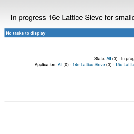
In progress 16e Lattice Sieve for sma
No tasks to display
State:
All
(0) · In pro
Application:
All
(0) ·
14e Lattice Sieve
(0) ·
15e Latti