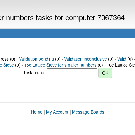
ller numbers tasks for computer 7067364
gress (0) ·
Validation pending
(0) ·
Validation inconclusive
(0) ·
Valid
(0) 
ce Sieve
(0) ·
15e Lattice Sieve for smaller numbers
(0) · 16e Lattice Si
Task name:
Home
|
My Account
|
Message Boards