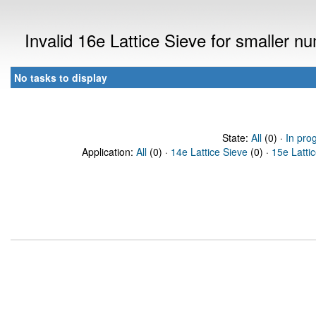
Invalid 16e Lattice Sieve for smaller 
No tasks to display
State:
All
(0) ·
In pro
Application:
All
(0) ·
14e Lattice Sieve
(0) ·
15e Latti