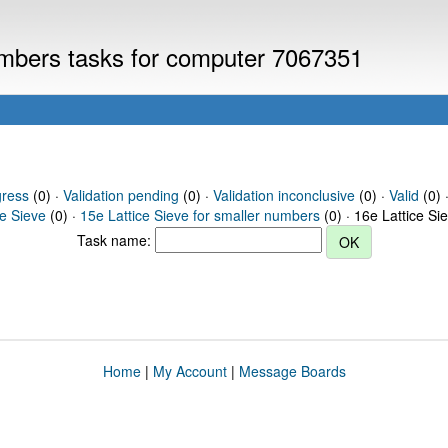
numbers tasks for computer 7067351
gress
(0) ·
Validation pending
(0) ·
Validation inconclusive
(0) ·
Valid
(0) ·
ce Sieve
(0) ·
15e Lattice Sieve for smaller numbers
(0) · 16e Lattice Si
Task name:
Home
|
My Account
|
Message Boards