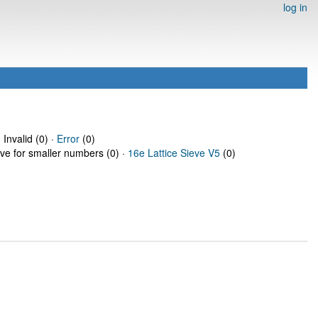
log in
 Invalid (0) ·
Error
(0)
eve for smaller numbers (0) ·
16e Lattice Sieve V5
(0)