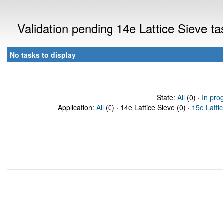
Validation pending 14e Lattice Sieve t
No tasks to display
State:
All
(0) ·
In pro
Application:
All
(0) · 14e Lattice Sieve (0) ·
15e Latti