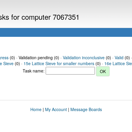
asks for computer 7067351
gress
(0) · Validation pending (0) ·
Validation inconclusive
(0) ·
Valid
(0) 
ce Sieve
(0) ·
15e Lattice Sieve for smaller numbers
(0) ·
16e Lattice Si
Task name:
Home
|
My Account
|
Message Boards