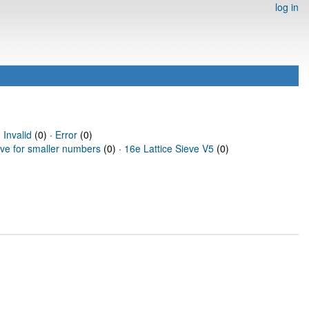
log in
·
Invalid
(0) ·
Error
(0)
eve for smaller numbers
(0) ·
16e Lattice Sieve V5
(0)