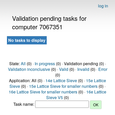
log in
Validation pending tasks for
computer 7067351
No tasks to display
State:
All
(0) ·
In progress
(0) · Validation pending (0) ·
Validation inconclusive
(0) ·
Valid
(0) ·
Invalid
(0) ·
Error
(0)
Application: All (0) ·
14e Lattice Sieve
(0) ·
15e Lattice
Sieve
(0) ·
15e Lattice Sieve for smaller numbers
(0) ·
16e Lattice Sieve for smaller numbers
(0) ·
16e Lattice
Sieve V5
(0)
Task name: