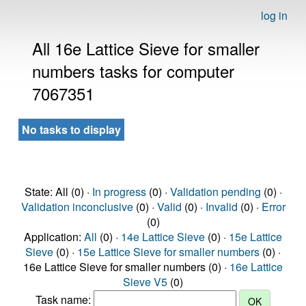
log in
All 16e Lattice Sieve for smaller
numbers tasks for computer
7067351
No tasks to display
State: All (0) ·
In progress
(0) ·
Validation pending
(0) ·
Validation inconclusive
(0) ·
Valid
(0) ·
Invalid
(0) ·
Error
(0)
Application:
All
(0) ·
14e Lattice Sieve
(0) ·
15e Lattice
Sieve
(0) ·
15e Lattice Sieve for smaller numbers
(0) ·
16e Lattice Sieve for smaller numbers (0) ·
16e Lattice
Sieve V5
(0)
Task name: