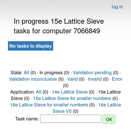
log in
In progress 15e Lattice Sieve
tasks for computer 7066849
No tasks to display
State:
All
(0) · In progress (0) ·
Validation pending
(0) ·
Validation inconclusive
(0) ·
Valid
(0) ·
Invalid
(0) ·
Error
(0)
Application:
All
(0) ·
14e Lattice Sieve
(0) · 15e Lattice
Sieve (0) ·
15e Lattice Sieve for smaller numbers
(0) ·
16e Lattice Sieve for smaller numbers
(0) ·
16e Lattice
Sieve V5
(0)
Task name: