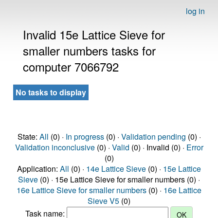
log in
Invalid 15e Lattice Sieve for
smaller numbers tasks for
computer 7066792
No tasks to display
State:
All
(0) ·
In progress
(0) ·
Validation pending
(0) ·
Validation inconclusive
(0) ·
Valid
(0) · Invalid (0) ·
Error
(0)
Application:
All
(0) ·
14e Lattice Sieve
(0) ·
15e Lattice
Sieve
(0) · 15e Lattice Sieve for smaller numbers (0) ·
16e Lattice Sieve for smaller numbers
(0) ·
16e Lattice
Sieve V5
(0)
Task name: