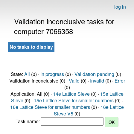
log in
Validation inconclusive tasks for
computer 7066358
No tasks to display
State:
All
(0) ·
In progress
(0) ·
Validation pending
(0) ·
Validation inconclusive (0) ·
Valid
(0) ·
Invalid
(0) ·
Error
(0)
Application: All (0) ·
14e Lattice Sieve
(0) ·
15e Lattice
Sieve
(0) ·
15e Lattice Sieve for smaller numbers
(0) ·
16e Lattice Sieve for smaller numbers
(0) ·
16e Lattice
Sieve V5
(0)
Task name: