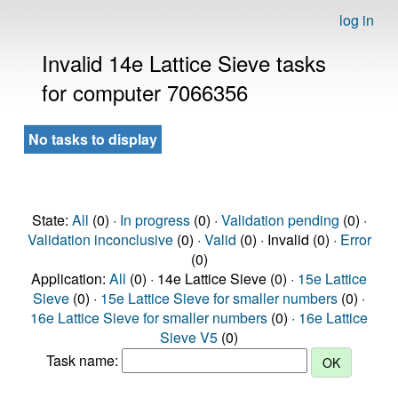
log in
Invalid 14e Lattice Sieve tasks
for computer 7066356
No tasks to display
State:
All
(0) ·
In progress
(0) ·
Validation pending
(0) ·
Validation inconclusive
(0) ·
Valid
(0) · Invalid (0) ·
Error
(0)
Application:
All
(0) · 14e Lattice Sieve (0) ·
15e Lattice
Sieve
(0) ·
15e Lattice Sieve for smaller numbers
(0) ·
16e Lattice Sieve for smaller numbers
(0) ·
16e Lattice
Sieve V5
(0)
Task name: