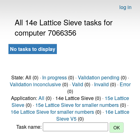
log in
All 14e Lattice Sieve tasks for
computer 7066356
No tasks to display
State: All (0) ·
In progress
(0) ·
Validation pending
(0) ·
Validation inconclusive
(0) ·
Valid
(0) ·
Invalid
(0) ·
Error
(0)
Application:
All
(0) · 14e Lattice Sieve (0) ·
15e Lattice
Sieve
(0) ·
15e Lattice Sieve for smaller numbers
(0) ·
16e Lattice Sieve for smaller numbers
(0) ·
16e Lattice
Sieve V5
(0)
Task name: